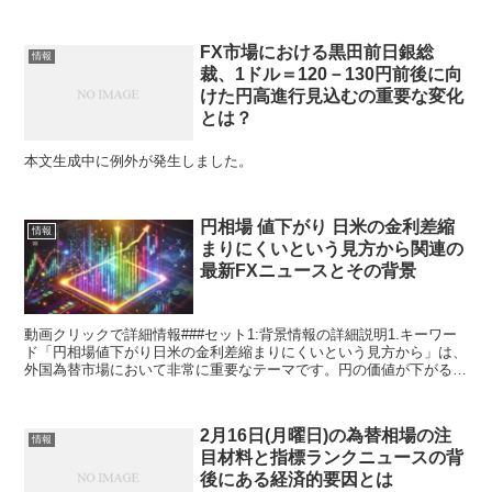
FX市場における黒田前日銀総
情報
裁、1ドル＝120－130円前後に向
けた円高進行見込むの重要な変化
とは？
本文生成中に例外が発生しました。
円相場 値下がり 日米の金利差縮
情報
まりにくいという見方から関連の
最新FXニュースとその背景
動画クリックで詳細情報###セット1:背景情報の詳細説明1.キーワー
ド「円相場値下がり日米の金利差縮まりにくいという見方から」は、
外国為替市場において非常に重要なテーマです。円の価値が下がる
（円安）という現象は、通貨の需給だけでなく、日本と...
2月16日(月曜日)の為替相場の注
情報
目材料と指標ランクニュースの背
後にある経済的要因とは