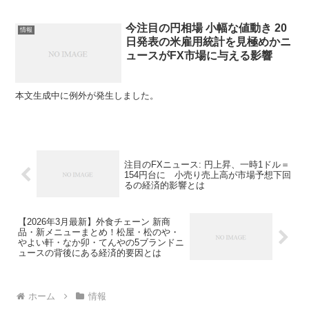
今注目の円相場 小幅な値動き 20
情報
日発表の米雇用統計を見極めかニ
ュースがFX市場に与える影響
本文生成中に例外が発生しました。
注目のFXニュース: 円上昇、一時1ドル＝
154円台に 小売り売上高が市場予想下回
るの経済的影響とは
【2026年3月最新】外食チェーン 新商
品・新メニューまとめ！松屋・松のや・
やよい軒・なか卯・てんやの5ブランドニ
ュースの背後にある経済的要因とは
ホーム
情報