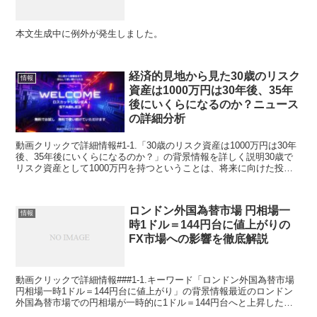
本文生成中に例外が発生しました。
経済的見地から見た30歳のリスク
情報
資産は1000万円は30年後、35年
後にいくらになるのか？ニュース
の詳細分析
動画クリックで詳細情報#1-1.「30歳のリスク資産は1000万円は30年
後、35年後にいくらになるのか？」の背景情報を詳しく説明30歳で
リスク資産として1000万円を持つということは、将来に向けた投資
の重要性を示しています。特に、長期的な...
ロンドン外国為替市場 円相場一
情報
時1ドル＝144円台に値上がりの
FX市場への影響を徹底解説
動画クリックで詳細情報###1-1.キーワード「ロンドン外国為替市場
円相場一時1ドル＝144円台に値上がり」の背景情報最近のロンドン
外国為替市場での円相場が一時的に1ドル＝144円台へと上昇した事
象は、多くの経済的要因に起因しています。この...