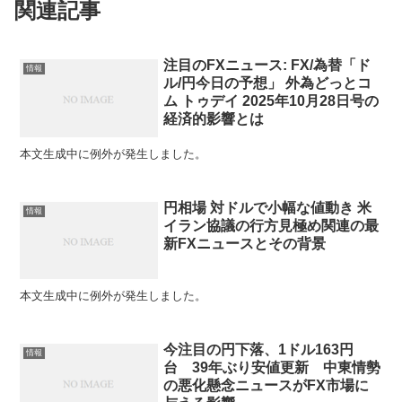
関連記事
注目のFXニュース: FX/為替「ド
情報
ル/円今日の予想」 外為どっとコ
ム トゥデイ 2025年10月28日号の
経済的影響とは
本文生成中に例外が発生しました。
円相場 対ドルで小幅な値動き 米
情報
イラン協議の行方見極め関連の最
新FXニュースとその背景
本文生成中に例外が発生しました。
今注目の円下落、1ドル163円
情報
台 39年ぶり安値更新 中東情勢
の悪化懸念ニュースがFX市場に