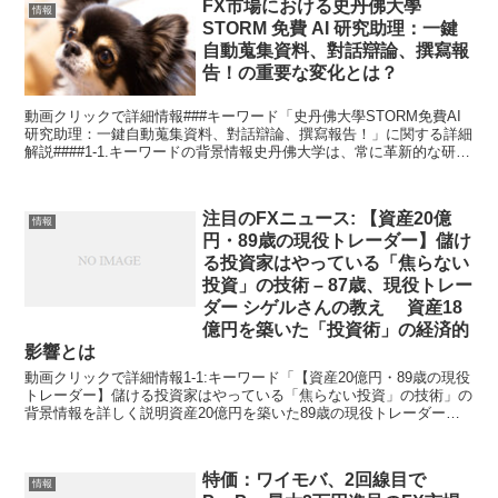
FX市場における史丹佛大學
情報
STORM 免費 AI 研究助理：一鍵
自動蒐集資料、對話辯論、撰寫報
告！の重要な変化とは？
動画クリックで詳細情報###キーワード「史丹佛大學STORM免費AI
研究助理：一鍵自動蒐集資料、對話辯論、撰寫報告！」に関する詳細
解説####1-1.キーワードの背景情報史丹佛大学は、常に革新的な研究
と技術開発で知られています。この度、同大...
注目のFXニュース: 【資産20億
情報
円・89歳の現役トレーダー】儲け
る投資家はやっている「焦らない
投資」の技術 – 87歳、現役トレー
ダー シゲルさんの教え 資産18
億円を築いた「投資術」の経済的
影響とは
動画クリックで詳細情報1-1:キーワード「【資産20億円・89歳の現役
トレーダー】儲ける投資家はやっている「焦らない投資」の技術」の
背景情報を詳しく説明資産20億円を築いた89歳の現役トレーダー、
通称シゲルさんの投資術は、長い年月をかけて培...
特価：ワイモバ、2回線目で
情報