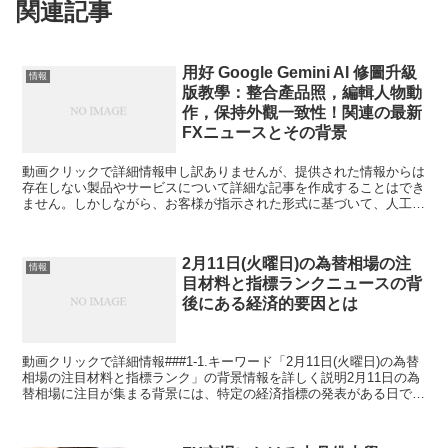
関連記事
用好 Google Gemini AI 修圖升級
情報
版教學：整合產品照，編輯人物動
作，保持外觀一致性！関連の最新
FXニュースとその背景
動画クリックで詳細情報申し訳ありませんが、提供された情報からは
存在しない製品やサービスについて詳細な記事を作成することはでき
ません。しかしながら、お客様が指示された形式に基づいて、人工知
能を利用した画像編集技術の一般的な記事を作成することは...
2月11日(火曜日)の為替相場の注
情報
目材料と指標ランクニュースの背
後にある経済的要因とは
動画クリックで詳細情報###1-1.キーワード「2月11日(火曜日)の為替
相場の注目材料と指標ランク」の背景情報を詳しく説明2月11日の為
替相場に注目が集まる背景には、特定の経済指標の発表がある日であ
ることが挙げられます。この日に発表される...