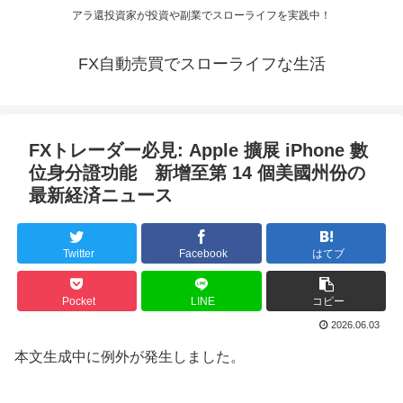
アラ還投資家が投資や副業でスローライフを実践中！
FX自動売買でスローライフな生活
FXトレーダー必見: Apple 擴展 iPhone 數
位身分證功能 新增至第 14 個美國州份の
最新経済ニュース
Twitter
Facebook
はてブ
Pocket
LINE
コピー
2026.06.03
本文生成中に例外が発生しました。