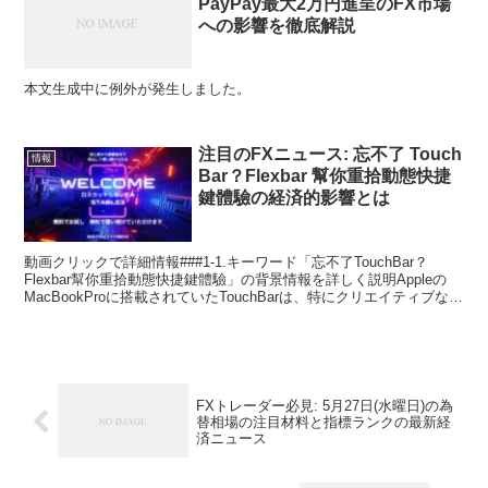
PayPay最大2万円進呈のFX市場
への影響を徹底解説
本文生成中に例外が発生しました。
注目のFXニュース: 忘不了 Touch
情報
Bar？Flexbar 幫你重拾動態快捷
鍵體驗の経済的影響とは
動画クリックで詳細情報###1-1.キーワード「忘不了TouchBar？
Flexbar幫你重拾動態快捷鍵體驗」の背景情報を詳しく説明Appleの
MacBookProに搭載されていたTouchBarは、特にクリエイティブな業
務を行うプロフェッ...
FXトレーダー必見: 5月27日(水曜日)の為
替相場の注目材料と指標ランクの最新経
済ニュース