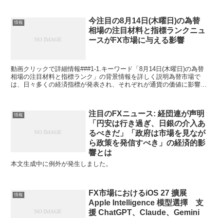
今注目の8月14日(木曜日)の為替
情報
相場の注目材料と指標ランクニュ
ースがFX市場に与える影響
動画クリックで詳細情報###1-1.キーワード「8月14日(木曜日)の為替
相場の注目材料と指標ランク」の背景情報を詳しく説明為替市場で
は、日々多くの経済指標が発表され、それぞれが通貨の価値に影響を
与えます。特定の日付、例えば「8月14日(木...
注目のFXニュース: 経団連が声明
情報
「円安は行き過ぎ、日銀の介入あ
るべきだ」「政府は市場を見なが
ら政策を発信すべき」の経済的影
響とは
本文生成中に例外が発生しました。
FX市場におけるiOS 27 擴展
情報
Apple Intelligence 模型選擇 支
援 ChatGPT、Claude、Gemini