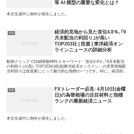
等 AI 模型の重要な変化とは？
本文生成中に例外が発生しました。
経済的見地から見た首位4.8％､｢9
情報
月末配当の利回り｣が高い
TOP203社 | 投資 | 東洋経済オン
ラインニュースの詳細分析
動画クリックで詳細情報###1-1.キーワード「首位4.8％､｢9月末配当
の利回り｣が高いTOP203社|投資|東洋経済オンライン」の背景情報配
当利回りは投資家にとって魅力的な指標の一つです。特に、経済的安
定性や収益性が高い企業からの配当は...
FXトレーダー必見: 4月10日(金曜
情報
日)の為替相場の注目材料と指標
ランクの最新経済ニュース
本文生成中に例外が発生しました。