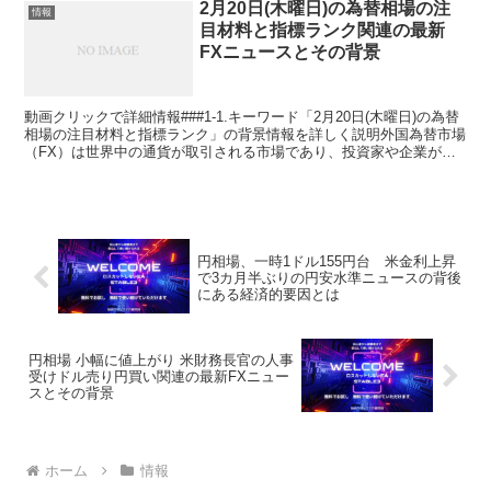
2月20日(木曜日)の為替相場の注
情報
目材料と指標ランク関連の最新
FXニュースとその背景
動画クリックで詳細情報###1-1.キーワード「2月20日(木曜日)の為替
相場の注目材料と指標ランク」の背景情報を詳しく説明外国為替市場
（FX）は世界中の通貨が取引される市場であり、投資家や企業が通
貨の交換を行います。特定の日に注目される為...
円相場、一時1ドル155円台 米金利上昇
で3カ月半ぶりの円安水準ニュースの背後
にある経済的要因とは
円相場 小幅に値上がり 米財務長官の人事
受けドル売り円買い関連の最新FXニュー
スとその背景
ホーム
情報