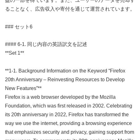
益の一部を得ています。また、ユーザーのデータを売却す
ることなく、広告収入や寄付を通じて運営されています。
### セット6
#### 6-1. 同じ内容の英語訳文を記述
**Set 1**
**1-1. Background Information on the Keyword “Firefox
20th Anniversary – Reinvesting Resources to Develop
New Features”**
Firefox is a web browser developed by the Mozilla
Foundation, which was first released in 2002. Celebrating
its 20th anniversary in 2022, Firefox has transformed the
way we use the internet, providing a browsing experience
that emphasizes security and privacy, gaining support from