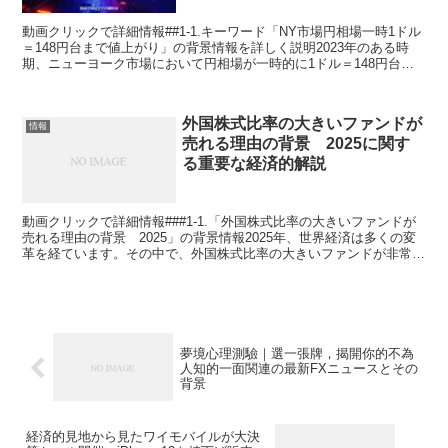
動画クリックで詳細情報##1-1.キーワード「NY市場円相場一時1ドル
＝148円台まで値上がり」の背景情報を詳しく説明2023年のある時
期、ニューヨーク市場において円相場が一時的に1ドル＝148円台ま
で値上がりしました。この現象は、多くの要...
外国株式比率の大きいファンドが
情報
売れる理由の背景 2025に関す
る重要な経済的解説
動画クリックで詳細情報###1-1.「外国株式比率の大きいファンドが
売れる理由の背景 2025」の背景情報2025年、世界経済は多くの変
革を経ています。その中で、外国株式比率の大きいファンドが非常に
注目されるようになった背景には、グローバル...
夢境心理測驗｜選一張牌，揭開你的不為
人知的一面関連の最新FXニュースとその
背景
経済的見地から見たワイモバイルが大決