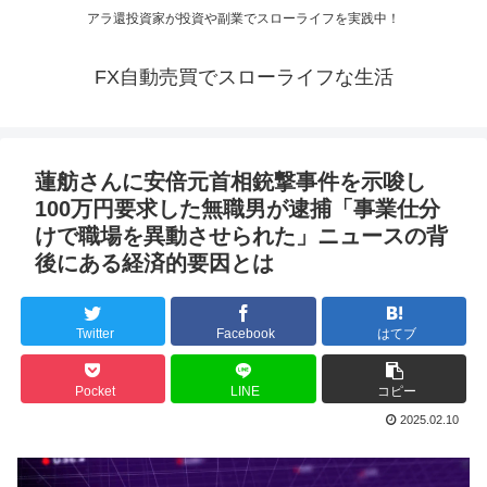
アラ還投資家が投資や副業でスローライフを実践中！
FX自動売買でスローライフな生活
蓮舫さんに安倍元首相銃撃事件を示唆し
100万円要求した無職男が逮捕「事業仕分
けで職場を異動させられた」ニュースの背
後にある経済的要因とは
Twitter
Facebook
はてブ
Pocket
LINE
コピー
2025.02.10