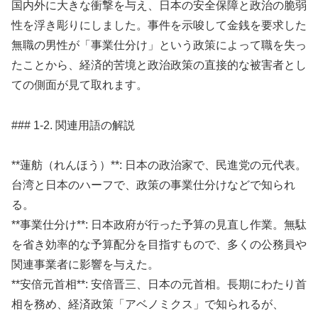
国内外に大きな衝撃を与え、日本の安全保障と政治の脆弱
性を浮き彫りにしました。事件を示唆して金銭を要求した
無職の男性が「事業仕分け」という政策によって職を失っ
たことから、経済的苦境と政治政策の直接的な被害者とし
ての側面が見て取れます。
### 1-2. 関連用語の解説
**蓮舫（れんほう）**: 日本の政治家で、民進党の元代表。
台湾と日本のハーフで、政策の事業仕分けなどで知られ
る。
**事業仕分け**: 日本政府が行った予算の見直し作業。無駄
を省き効率的な予算配分を目指すもので、多くの公務員や
関連事業者に影響を与えた。
**安倍元首相**: 安倍晋三、日本の元首相。長期にわたり首
相を務め、経済政策「アベノミクス」で知られるが、