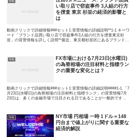
情報
い取り店で窃盗事件 3人組の行方
を捜査 東京 杉並の経済的影響と
は
動画クリックで詳細情報###セット1:背景情報の詳細説明**1-1.キーワ
ード「ブランド品買い取り店で窃盗事件3人組の行方を捜査東京杉
並」の背景情報を詳しく説明**最近、東京都杉並区にあるブランド品
買い取り店で発生した窃盗事件が話題になって...
FX市場における7月23日(水曜日)
情報
の為替相場の注目材料と指標ラン
クの重要な変化とは？
動画クリックで詳細情報###セット1:背景情報の詳細説明####1-1.「7
月23日(水曜日)の為替相場の注目材料と指標ランク」の背景情報7月
23日は、多くの金融市場で注目される日であることが一般的です。
この日は、特にFX市場（外国為替市場...
NY市場 円相場 一時 1ドル＝148
情報
円台まで値上がりに関する重要な
経済的解説