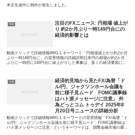
本文生成中に例外が発生しました。
注目のFXニュース: 円相場 値上が
情報
り 約2か月ぶり一時149円台にの
経済的影響とは
動画クリックで詳細情報###1-1.キーワード「円相場値上がり約2か月
ぶり一時149円台に」の背景情報の詳細説明日本円の相場が約2か月
ぶりに一時的に149円台に値上がりした事象は、多くの経済要因に起
因します。この現象は通常、外国為替市場にお...
経済的見地から見たFX/為替「ド
情報
ル/円、ジャクソンホール会議を
前に様子見ムード FOMC議事録
はハト派メッセージに注意」 外
為どっとコム トゥデイ 2025年8
月20日号ニュースの詳細分析
動画クリックで詳細情報###1-1.キーワードの背景情報「FX/為替「ド
ル/円、ジャクソンホール会議を前に様子見ムード FOMC議事録は
ハト派メッセージに注意」というキーワードは、国際金融市場の重要
なイベントに焦点を当てたものです。2025...