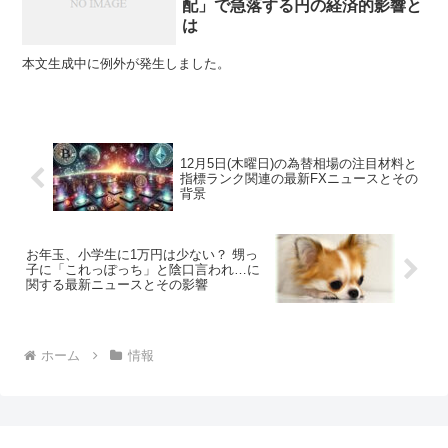
配」で急落する円の経済的影響と
は
本文生成中に例外が発生しました。
12月5日(木曜日)の為替相場の注目材料と
指標ランク関連の最新FXニュースとその
背景
お年玉、小学生に1万円は少ない？ 甥っ
子に「これっぽっち」と陰口言われ…に
関する最新ニュースとその影響
ホーム
情報