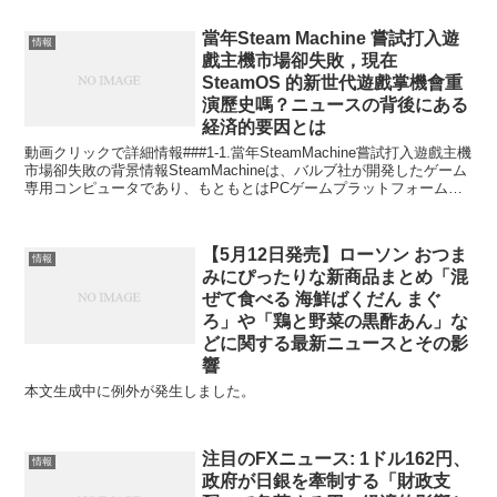
當年Steam Machine 嘗試打入遊
情報
戲主機市場卻失敗，現在
SteamOS 的新世代遊戲掌機會重
演歷史嗎？ニュースの背後にある
経済的要因とは
動画クリックで詳細情報###1-1.當年SteamMachine嘗試打入遊戲主機
市場卻失敗の背景情報SteamMachineは、バルブ社が開発したゲーム
専用コンピュータであり、もともとはPCゲームプラットフォームで
あるSteamを基盤として...
【5月12日発売】ローソン おつま
情報
みにぴったりな新商品まとめ「混
ぜて食べる 海鮮ばくだん まぐ
ろ」や「鶏と野菜の黒酢あん」な
どに関する最新ニュースとその影
響
本文生成中に例外が発生しました。
注目のFXニュース: 1ドル162円、
情報
政府が日銀を牽制する「財政支