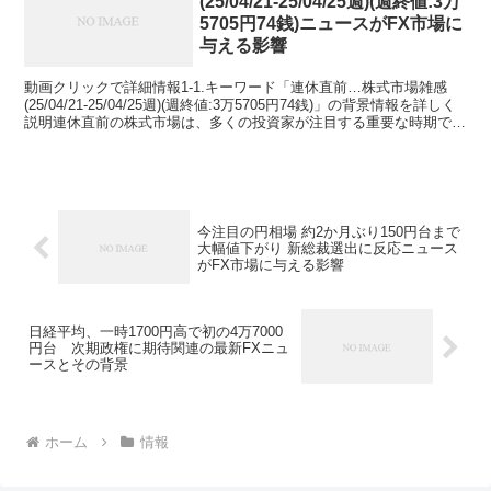
(25/04/21-25/04/25週)(週終値:3万
5705円74銭)ニュースがFX市場に
与える影響
動画クリックで詳細情報1-1.キーワード「連休直前…株式市場雑感
(25/04/21-25/04/25週)(週終値:3万5705円74銭)」の背景情報を詳しく
説明連休直前の株式市場は、多くの投資家が注目する重要な時期で
す。この期間に発表される...
今注目の円相場 約2か月ぶり150円台まで
大幅値下がり 新総裁選出に反応ニュース
がFX市場に与える影響
日経平均、一時1700円高で初の4万7000
円台 次期政権に期待関連の最新FXニュ
ースとその背景
ホーム
情報