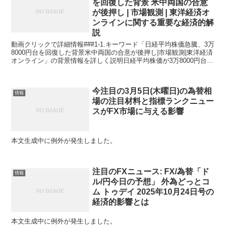
を回復した背景 米中両国の合意
が後押し | 市場観測 | 東洋経済オ
ンラインに関する重要な経済的解
説
動画クリックで詳細情報###1-1.キーワード「日経平均株価急騰、3万
8000円台を回復した背景米中両国の合意が後押し|市場観測|東洋経済
オンライン」の背景情報を詳しく説明日経平均株価が3万8000円台を
回復したのは、市場にとって非常に注目...
今注目の3月5日(木曜日)の為替相
情報
場の注目材料と指標ランクニュー
スがFX市場に与える影響
本文生成中に例外が発生しました。
注目のFXニュース: FX/為替「ド
情報
ル/円今日の予想」 外為どっとコ
ム トゥデイ 2025年10月24日号の
経済的影響とは
本文生成中に例外が発生しました。