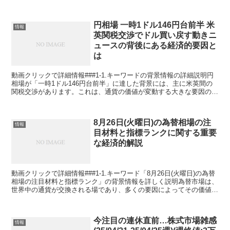
円相場 一時1ドル146円台前半 米
情報
英関税交渉でドル買い戻す動きニ
ュースの背後にある経済的要因と
は
動画クリックで詳細情報###1-1.キーワードの背景情報の詳細説明円
相場が「一時1ドル146円台前半」に達した背景には、主に米英間の
関税交渉があります。これは、通貨の価値が変動する大きな要因の一
つとして、国際的な政治経済の動向が直接的に影響...
8月26日(火曜日)の為替相場の注
情報
目材料と指標ランクに関する重要
な経済的解説
動画クリックで詳細情報###1-1.キーワード「8月26日(火曜日)の為替
相場の注目材料と指標ランク」の背景情報を詳しく説明為替市場は、
世界中の通貨が交換される場であり、多くの要因によってその価値が
日々変動します。特定の日付、例えば「8月2...
今注目の連休直前…株式市場雑感
情報