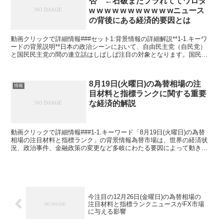
否 ←石破またフラれててワロタ
w w w w w w w w w w wニュース
の背後にある経済的要因とは
動画クリックで詳細情報###セット1:背景情報の詳細解説**1-1.キーワ
ードの背景説明**日本の政治シーンにおいて、自由民主党（自民党）
と国民民主党の間の連立話はしばしば注目の対象となります。国民民
主党が自民党の連立申し出を正式に拒否した...
8月19日(火曜日)の為替相場の注
情報
目材料と指標ランクに関する重要
な経済的解説
動画クリックで詳細情報###1-1.キーワード「8月19日(火曜日)の為替
相場の注目材料と指標ランク」の背景情報為替市場は、世界の経済状
況、政治事件、金融政策の変更など多岐にわたる要因によって動きま
す。8月19日という特定の日付での為替相場...
今注目の12月26日(金曜日)の為替相場の
注目材料と指標ランクニュースがFX市場
に与える影響