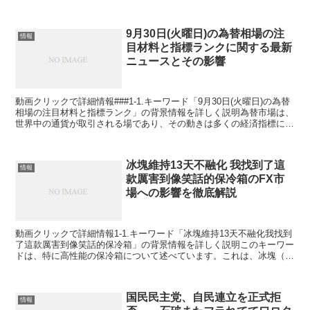
日本では、これらの事故歴がある住宅は、物...
9月30日(火曜日)の為替相場の注
情報
目材料と指標ランクに関する最新
ニュースとその影響
動画クリックで詳細情報###1-1.キーワード「9月30日(火曜日)の為替
相場の注目材料と指標ランク」の背景情報を詳しく説明為替市場は、
世界中の通貨が取引される場であり、その動きは多くの経済指標に左
右されます。9月30日という日付は、四半期...
冰塊維持13天不融化 我找到了這
情報
款厲害到像笑話的保冷箱のFX市
場への影響を徹底解説
動画クリックで詳細情報1-1.キーワード「冰塊維持13天不融化我找到
了這款厲害到像笑話的保冷箱」の背景情報を詳しく説明このキーワー
ドは、特に高性能の保冷箱について述べています。これは、冰塊（氷
塊）を13日間保持して溶けないという驚異的な保冷...
国民民主党、自民連立を正式拒
情報