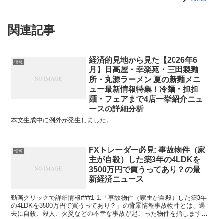
関連記事
経済的見地から見た【2026年6
情報
月】日高屋・幸楽苑・三田製麺
所・丸源ラーメン 夏の新麺メニ
ュー最新情報特集！冷麺・担担
麺・フェアまで4店一挙紹介ニュ
ースの詳細分析
本文生成中に例外が発生しました。
FXトレーダー必見: 事故物件（家
情報
主が自殺）した築3年の4LDKを
3500万円で買うってあり？の最
新経済ニュース
動画クリックで詳細情報###1-1.「事故物件（家主が自殺）した築3年
の4LDKを3500万円で買うってあり？」の背景情報事故物件とは、過
去に自殺、殺人、火災などの不幸な事故が起こった物件を指します。