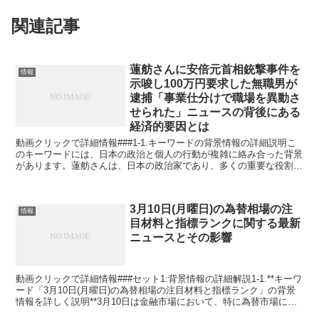
関連記事
蓮舫さんに安倍元首相銃撃事件を
情報
示唆し100万円要求した無職男が
逮捕「事業仕分けで職場を異動さ
せられた」ニュースの背後にある
経済的要因とは
動画クリックで詳細情報###1-1.キーワードの背景情報の詳細説明こ
のキーワードには、日本の政治と個人の行動が複雑に絡み合った背景
があります。蓮舫さんは、日本の政治家であり、多くの重要な役割を
歴任しています。一方、安倍元首相は、日本の長期に...
3月10日(月曜日)の為替相場の注
情報
目材料と指標ランクに関する最新
ニュースとその影響
動画クリックで詳細情報###セット1:背景情報の詳細解説1-1.**キーワ
ード「3月10日(月曜日)の為替相場の注目材料と指標ランク」の背景
情報を詳しく説明**3月10日は金融市場において、特に為替市場に影
響を与える重要な日です。この日に発...