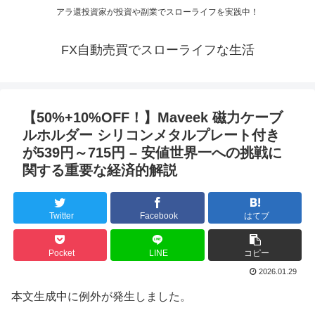
アラ還投資家が投資や副業でスローライフを実践中！
FX自動売買でスローライフな生活
【50%+10%OFF！】Maveek 磁力ケーブ
ルホルダー シリコンメタルプレート付き
が539円～715円 – 安値世界一への挑戦に
関する重要な経済的解説
Twitter
Facebook
はてブ
Pocket
LINE
コピー
2026.01.29
本文生成中に例外が発生しました。